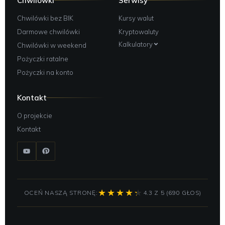
Chwilówki
Serwisy
Chwilówki bez BIK
Kursy walut
Darmowe chwilówki
Kryptowaluty
Kalkulatory
Chwilówki w weekend
Pożyczki ratalne
Pożyczki na konto
Kontakt
O projekcie
Kontakt
OCEŃ NASZĄ STRONĘ:
4.3 Z 5 (690 GŁOS)